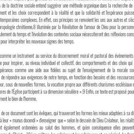
es de la doctrine sociale entend suggérer une méthode organique dans la recherche de 
ent et les choix correspondent à la réalité et que la solidarité et l'espérance puiss
ntemporaines complexes. En effet, ces principes se renvoient les uns aux autres et s'é
hropologie chrétienne,8 illuminée par la Révélation de l'amour de Dieu pour la personn
lement du temps et l'évolution des contextes sociaux nécessiteront des réflexions cons
, pour interpréter les nouveaux signes des temps.
comme un instrument au service du discernement moral et pastoral des événements 
pour inspirer, au niveau individuel et collectif, des comportements et des choix qu
espérance; comme une aide aux fidèles au sujet de l'enseignement de la morale soc
de répondre aux exigences de notre temps, en fonction des besoins et des ressources
ur, sous de nouvelles formes, la vocation propre aux différents charismes ecclésiaux e
res de l'Église participent à sa dimension séculière ».9 Enfin, ce texte est proposé po
ment le bien de l'homme.
s de ce document sont les évêques, qui trouveront les formes les mieux adaptées à sa dif
nt à leur « munus docendi » d'enseigner que « selon le dessein de Dieu Créateur, les réal
ont également ordonnées au salut des hommes, et qu'en conséquence elles peuvent