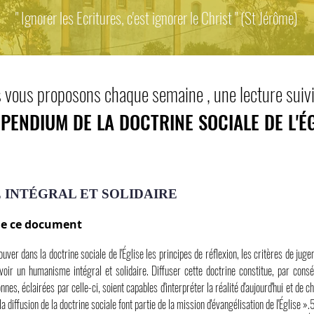
" Ignorer les Ecritures, c'est ignorer le Christ " (St Jérôme)
 vous proposons chaque semaine , une lecture suiv
PENDIUM DE LA DOCTRINE SOCIALE DE L'ÉG
 INTÉGRAL ET SOLIDAIRE
 de ce document
trouver dans la doctrine sociale de l'Église les principes de réflexion, les critères de juge
ir un humanisme intégral et solidaire. Diffuser cette doctrine constitue, par consé
nnes, éclairées par celle-ci, soient capables d'interpréter la réalité d'aujourd'hui et de
la diffusion de la doctrine sociale font partie de la mission d'évangélisation de l'Église ».