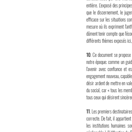
entière. L'exposé des princip
que le discernement, le jugem
efficace sur les situations co
mesure où ils expriment l'ant
dûment tenir compte que l'écou
différents thèmes exposés ici
10
. Ce document se propose 
notre époque; comme un guide 
l'avenir avec confiance et 
engagement nouveau, capable 
désir ardent de mettre en vale
du social, car « tous les memb
tous ceux qui désirent sincère
11
. Les premiers destinataire
correcte. De fait, il appartie
les institutions humaines s