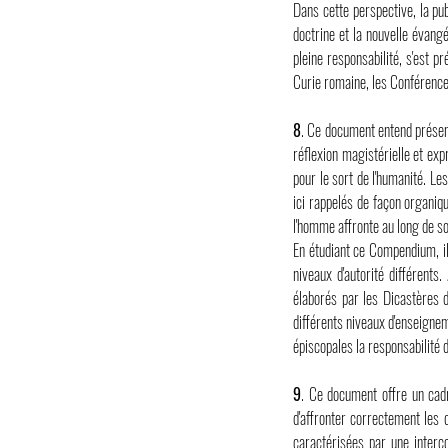
Dans cette perspective, la pub
doctrine et la nouvelle évangé
pleine responsabilité, s'est 
Curie romaine, les Conférences
8
. Ce document entend présent
réflexion magistérielle et expr
pour le sort de l'humanité. L
ici rappelés de façon organiqu
l'homme affronte au long de s
En étudiant ce Compendium, il
niveaux d'autorité différent
élaborés par les Dicastères d
différents niveaux d'enseignem
épiscopales la responsabilité d
9
. Ce document offre un cadr
d'affronter correctement les 
caractérisées par une interc