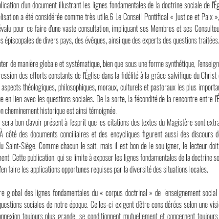
lication d'un document illustrant les lignes fondamentales de la doctrine sociale de l'Égl
lisation a été considérée comme très utile.6 Le Conseil Pontifical « Justice et Paix », 
prévalu pour ce faire d'une vaste consultation, impliquant ses Membres et ses Consulteu
 épiscopales de divers pays, des évêques, ainsi que des experts des questions traitées
er de manière globale et systématique, bien que sous une forme synthétique, l'enseigne
ession des efforts constants de l'Église dans la fidélité à la grâce salvifique du Christ
es aspects théologiques, philosophiques, moraux, culturels et pastoraux les plus import
e en lien avec les questions sociales. De la sorte, la fécondité de la rencontre entre l
on cheminement historique est ainsi témoignée.
 sera bon d'avoir présent à l'esprit que les citations des textes du Magistère sont ext
s. À côté des documents conciliaires et des encycliques figurent aussi des discour
u Saint-Siège. Comme chacun le sait, mais il est bon de le souligner, le lecteur doit ê
ent. Cette publication, qui se limite à exposer les lignes fondamentales de la doctrine s
'en faire les applications opportunes requises par la diversité des situations locales.
e global des lignes fondamentales du « corpus doctrinal » de l'enseignement social
questions sociales de notre époque. Celles-ci exigent d'être considérées selon une visi
onnexion toujours plus grande, se conditionnent mutuellement et concernent toujours 