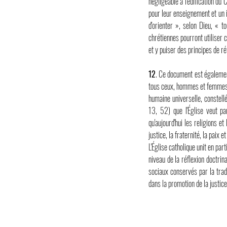
négligeable à l'édification du
pour leur enseignement et un i
d'orienter », selon Dieu, « 
chrétiennes pourront utiliser 
et y puiser des principes de ré
12
. Ce document est également
tous ceux, hommes et femmes de
humaine universelle, constellé
13, 52) que l'Église veut pa
qu'aujourd'hui les religions et
justice, la fraternité, la paix
L'Église catholique unit en pa
niveau de la réflexion doctrin
sociaux conservés par la tradi
dans la promotion de la justice 