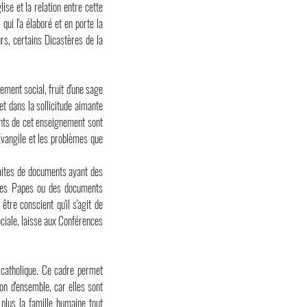
ise et la relation entre cette
qui l'a élaboré et en porte la
rs, certains Dicastères de la
.
ment social, fruit d'une sage
 et dans la sollicitude aimante
ants de cet enseignement sont
'Évangile et les problèmes que
raites de documents ayant des
s des Papes ou des documents
tre conscient qu'il s'agit de
ociale, laisse aux Conférences
 catholique. Ce cadre permet
on d'ensemble, car elles sont
plus la famille humaine tout