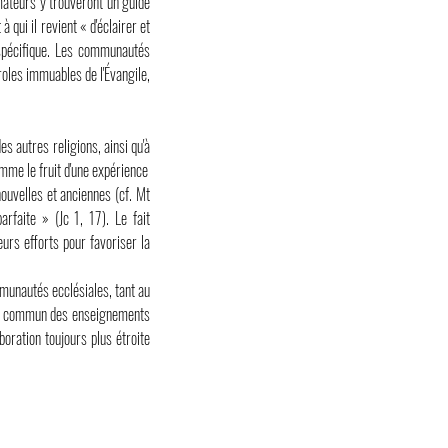
rmateurs y trouveront un guide
qui il revient « d'éclairer et
 spécifique. Les communautés
roles immuables de l'Évangile,
 autres religions, ainsi qu'à
omme le fruit d'une expérience
nouvelles et anciennes (cf. Mt
rfaite » (Jc 1, 17). Le fait
leurs efforts pour favoriser la
mmunautés ecclésiales, tant au
itage commun des enseignements
boration toujours plus étroite