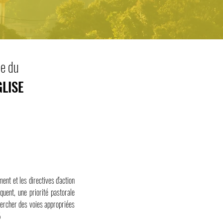
ie du
LISE
ment et les directives d'action
quent, une priorité pastorale
 chercher des voies appropriées
5