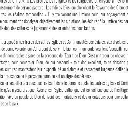
 Corps du Christ ».10 Les prêtres, les religieux et les religieuses et, en général, les fo
nstrument de service pastoral. Les fidèles laïcs, qui cherchent le Royaume des Cieux et à 
toutes les réalités temporelles »,11 y trouveront une lumière pour leur engagement
ce document afin d'analyser objectivement les situations, les éclairer à la lumière des pa
flexion, des critères de jugement et des orientations pour l'action.
 proposé à nos frères des autres Églises et Communautés ecclésiales, aux disciples des
 bonne volonté, qui s'efforcent de servir le bien commun: qu'ils veuillent l'accueillir c
e d'innombrables signes de la présence de l'Esprit de Dieu. C'est un trésor de choses 
rtager, pour remercier Dieu, de qui descend « tout don excellent, toute donation pa
 les cultures manifestent leur disponibilité au dialogue et ressentent l'urgence d'allier 
 et la croissance de la personne humaine est un signe d'espérance.
rticulier ses efforts à ceux que réalisent dans le domaine social les autres Églises et Co
ale qu'au niveau pratique. Avec elles, l'Église catholique est convaincue que de l'hér
tion vive du peuple de Dieu dérivent des incitations et des orientations pour une colla
et de la paix.