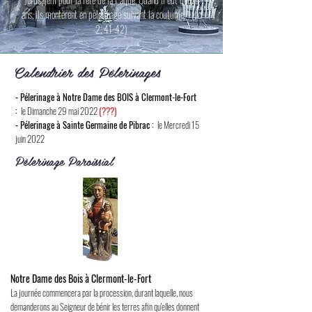
ans, ils montèrent en pèlerinage suivant la coutume. " (Lc
2, 41-42)
Calendrier des Pèlerinages
- Pélerinage à Notre Dame des BOIS à Clermont-le-Fort
:
le Dimanche 29 mai 2022
(???)
- Pélerinage à Sainte Germaine de Pibrac :
le Mercredi 15
juin 2022
Pèlerinage
Paroissial
Notre Dame des Bois à Clermont-le-Fort
La journée commencera par la procession, durant laquelle, nous
demanderons au Seigneur de bénir les terres afin qu'elles donnent