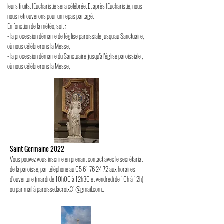
leurs fruits. l'Eucharistie sera célébrée. Et après l'Eucharistie, nous
nous retrouverons pour un repas partagé.
En fonction de la météo, soit :
- la procession démarre de l'église paroissiale jusqu'au Sanctuaire,
où nous célébrerons la Messe,
- la procession démarre du Sanctuaire
jusqu'à l'église paroissiale ,
où nous célébrerons la Messe,
Saint Germaine 2022
Vous pouvez vous inscrire en prenant contact avec le secrétariat
de la paroisse, par téléphone au
05 61 76 24 72
aux horaires
d’ouverture (mardi de 10h00 à 12h30 et vendredi de 10h à 12h)
ou par mail à
paroisse.lacroix31@gmail.com
..